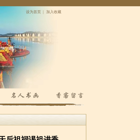
设为首页
|
加入收藏
天后祖祠谒祖进香