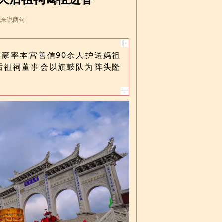
我来说两句
佳豪率本宫善信90余人护送妈祖
后祖祠董事会以旗鼓队为阵头隆