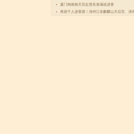
厦门闽南朝天宫赴贤良港谒祖进香
再迎千人进香团！漳州江东麒麟山天后宫、漳
码祖宫天