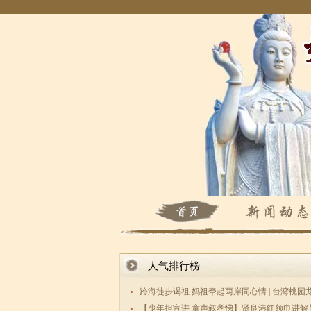
人气排行榜
跨海徒步谒祖 妈祖牵起两岸同心情 | 台湾桃园
数百敬
【少年担宣讲 童声叙孝悌】贤良港红领巾讲解