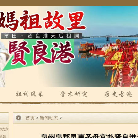
首页
>
新闻动态
>
龙德宫
泉州泉郡灵惠圣母宫赴贤良港
员暑