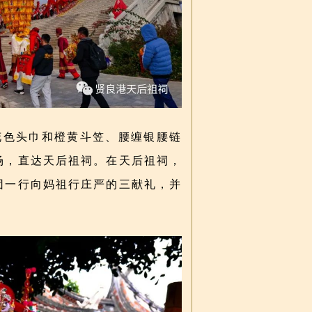
花色头巾和橙黄斗笠、腰缠银腰链
场，直达天后祖祠。在天后祖祠，
团一行向妈祖行庄严的三献礼，并