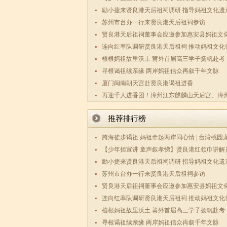
期实践活
励小捷来贤良港天后祖祠调研 指导妈祖文化遗
护传承工
苏州市台办一行来贤良港天后祖祠参访
贤良港天后祖祠董事会应邀参加惠安县妈祖文
究会第三
连向红率队调研贤良港天后祖祠 推动妈祖文化
传承与两
植根妈祖故里沃土 莆外首届高三学子扬帆赴考
寻根谒祖续亲缘 两岸妈祖信众再叙千年文脉
厦门闽南朝天宫赴贤良港谒祖进香
再迎千人进香团！漳州江东麒麟山天后宫、漳
码祖宫天
推荐排行榜
跨海徒步谒祖 妈祖牵起两岸同心情 | 台湾桃园
数百敬
【少年担宣讲 童声叙孝悌】贤良港红领巾讲解
期实践活
励小捷来贤良港天后祖祠调研 指导妈祖文化遗
护传承工
苏州市台办一行来贤良港天后祖祠参访
贤良港天后祖祠董事会应邀参加惠安县妈祖文
究会第三
连向红率队调研贤良港天后祖祠 推动妈祖文化
传承与两
植根妈祖故里沃土 莆外首届高三学子扬帆赴考
寻根谒祖续亲缘 两岸妈祖信众再叙千年文脉