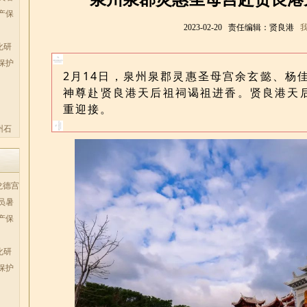
产保
2023-02-20 责任编辑：贤良港
化研
保护
2月14日，泉州泉郡灵惠圣母宫余玄懿、杨
神尊赴贤良港天后祖祠谒祖进香。贤良港天
重迎接。
州石
龙德宫
员暑
产保
化研
保护