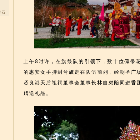
州石
上午8时许，在旗鼓队的引领下，数十位佩带
的惠安女手持封号旗走在队伍前列，经朝圣广
贤良港天后祖祠董事会董事长林自弟陪同进香
赠送礼品。