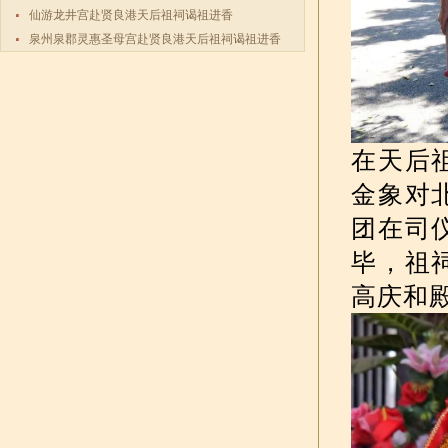
仙游龙井宫赴贤良港天后祖祠谒祖进香
泉州泉郡灵惠圣母宫赴贤良港天后祖祠谒祖进香
在天后
金象对
团在司
毕，祖
高庆和殿