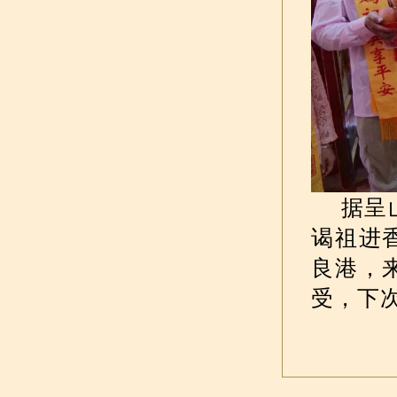
据呈
谒祖进
良港，
受，下