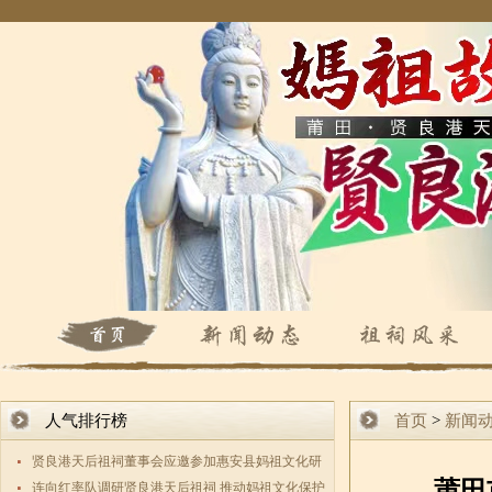
人气排行榜
首页
>
新闻
贤良港天后祖祠董事会应邀参加惠安县妈祖文化研
莆田
究会第三
连向红率队调研贤良港天后祖祠 推动妈祖文化保护