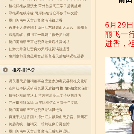
传承与两
植根妈祖故里沃土 莆外首届高三学子扬帆赴考
寻根谒祖续亲缘 两岸妈祖信众再叙千年文脉
厦门闽南朝天宫赴贤良港谒祖进香
6月2
再迎千人进香团！漳州江东麒麟山天后宫、漳州石
丽飞一
码祖宫天
跨越海峡，祖祠又一尊妈祖像分灵台湾
进香，
厦门闽南朝天宫赴贤良港天后祖祠谒祖
仙游龙井宫赴贤良港天后祖祠谒祖进香
泉州泉郡灵惠圣母宫赴贤良港天后祖祠谒祖进香
推荐排行榜
贤良港天后祖祠董事会应邀参加惠安县妈祖文化研
究会第三
连向红率队调研贤良港天后祖祠 推动妈祖文化保护
传承与两
植根妈祖故里沃土 莆外首届高三学子扬帆赴考
寻根谒祖续亲缘 两岸妈祖信众再叙千年文脉
厦门闽南朝天宫赴贤良港谒祖进香
再迎千人进香团！漳州江东麒麟山天后宫、漳州石
码祖宫天
跨越海峡，祖祠又一尊妈祖像分灵台湾
厦门闽南朝天宫赴贤良港天后祖祠谒祖