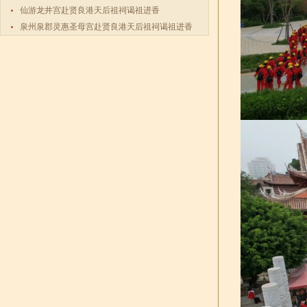
仙游龙井宫赴贤良港天后祖祠谒祖进香
泉州泉郡灵惠圣母宫赴贤良港天后祖祠谒祖进香