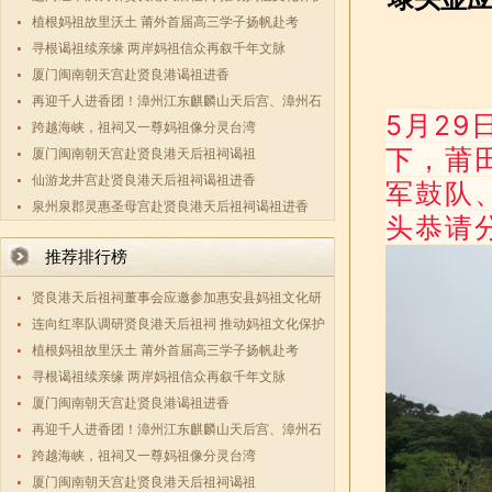
传承与两
植根妈祖故里沃土 莆外首届高三学子扬帆赴考
寻根谒祖续亲缘 两岸妈祖信众再叙千年文脉
厦门闽南朝天宫赴贤良港谒祖进香
再迎千人进香团！漳州江东麒麟山天后宫、漳州石
5月2
码祖宫天
跨越海峡，祖祠又一尊妈祖像分灵台湾
下，莆
厦门闽南朝天宫赴贤良港天后祖祠谒祖
仙游龙井宫赴贤良港天后祖祠谒祖进香
军鼓队
泉州泉郡灵惠圣母宫赴贤良港天后祖祠谒祖进香
头恭请
推荐排行榜
贤良港天后祖祠董事会应邀参加惠安县妈祖文化研
究会第三
连向红率队调研贤良港天后祖祠 推动妈祖文化保护
传承与两
植根妈祖故里沃土 莆外首届高三学子扬帆赴考
寻根谒祖续亲缘 两岸妈祖信众再叙千年文脉
厦门闽南朝天宫赴贤良港谒祖进香
再迎千人进香团！漳州江东麒麟山天后宫、漳州石
码祖宫天
跨越海峡，祖祠又一尊妈祖像分灵台湾
厦门闽南朝天宫赴贤良港天后祖祠谒祖