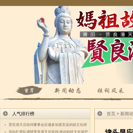
人气排行榜
首页
>
新闻
贤良港天后祖祠董事会应邀参加惠安县妈祖文化研
埭头显应
究会第三
连向红率队调研贤良港天后祖祠 推动妈祖文化保护