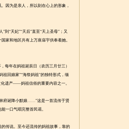
祇。因为是亲人，所以刻在心上的形象，
到“天妃”“天后”直至“天上圣母”；又
个国家和地区共有上万座庙宇供奉着她。
，每年在妈祖诞辰日（农历三月廿三）
祖回娘家”“海祭妈祖”的独特形式，缅
文化遗产——妈祖信俗的重要内容之一。
府诞降小默娘……”这是一首流传于贤
也能一口气唱完整首民谣。
的传说。至今还流传的妈祖故事，靠的