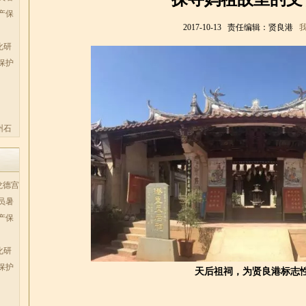
产保
2017-10-13 责任编辑：贤良港
化研
保护
州石
龙德宫
员暑
产保
化研
保护
天后祖祠，为贤良港标志