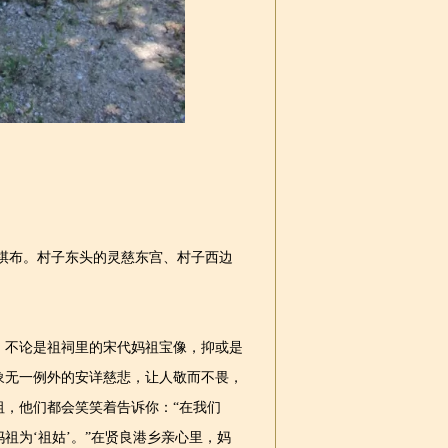
布。村子东头的灵慈东宫、村子西边
不论是祖祠里的宋代妈祖宝像，抑或是
象无一例外的安详慈悲，让人敬而不畏，
，他们都会笑笑着告诉你：“在我们
祖为‘祖姑’。”在贤良港乡亲心里，妈