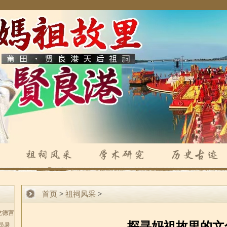
首页
>
祖祠风采
>
龙德宫
探寻妈祖故里的文
员暑