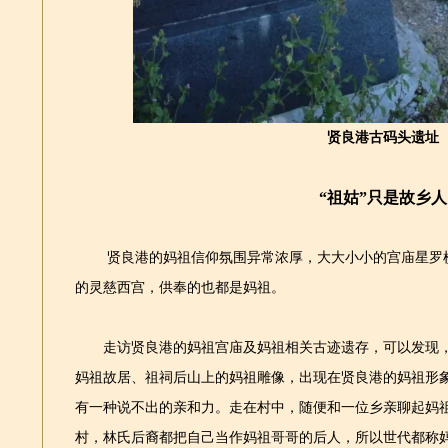
贤良港古码头遗址
“祖姑”只是故乡人
贤良港的妈祖信仰氛围异常浓厚，大大小小的宫庙星罗棋
的灵慈西宫，供奉的也都是妈祖。
走访贤良港的妈祖宫庙及妈祖相关古迹遗存，可以发现，
妈祖故居、祖祠后山上的妈祖雕像，出现在贤良港的妈祖形
有一种说不出的亲和力。走在村中，随便和一位乡亲聊起妈祖
村，林氏后裔都把自己当作妈祖哥哥的后人，所以世代都称妈