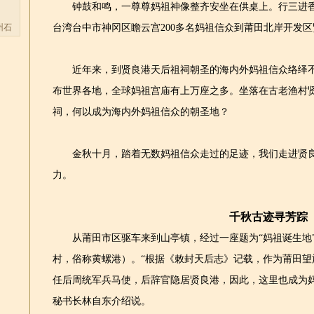
钟鼓和鸣，一尊尊妈祖神像整齐安坐在供桌上。行三进香礼
州石
台湾台中市神冈区瞻云宫200多名妈祖信众到莆田北岸开发
近年来，到贤良港天后祖祠朝圣的海内外妈祖信众络绎不绝
布世界各地，全球妈祖宫庙有上万座之多。坐落在古老渔村
祠，何以成为海内外妈祖信众的朝圣地？
金秋十月，踏着无数妈祖信众走过的足迹，我们走进贤良
力。
千秋古迹寻芳踪
从莆田市区驱车来到山亭镇，经过一座题为“妈祖诞生地”
村，俗称黄螺港）。“根据《敕封天后志》记载，作为莆田
任后周统军兵马使，后辞官隐居贤良港，因此，这里也成为
秘书长林自东介绍说。