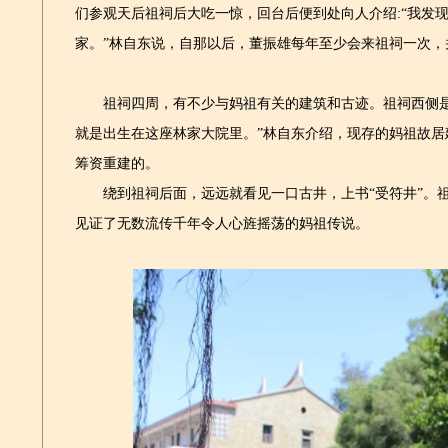
们参观天后祖祠后大吃一惊，回台后便到处向人介绍:“我发
家。”林自东说，自那以后，董振雄每年至少会来祖祠一次，
祖祠四周，有不少与妈祖有关的建筑和古迹。祖祠西侧是
就是出生在这座林家大院里。”林自东介绍，现存的妈祖故居建
筹资重建的。
绕到祖祠后面，远远就看见一口古井，上书“受符井”。祖
见证了无数流传千年令人心旌摇荡的妈祖传说。