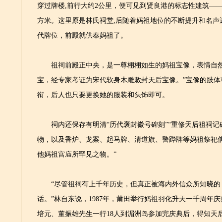
穿过牌楼,前行大约2公里，便可见到贤良港的标志性建筑——
方米。这里原是林氏祠堂,后随着妈祖地位的不断提升和名声
代牌位，前殿就供奉妈祖了。
祖祠前殿正中央，是一尊栩栩如生的妈祖宝像，表情自然端
宝，经专家考证为宋代软身木雕敕封天后宝像。”宝像的肢体
衔，后人也只要更换她的服装和头饰即可。
祠内还保存有明清“历代褒封徽号碑刻”“重修天后祖祠记碑
物，以及香炉、龙案、起马牌、清道旗、警跸牌等妈祖祭祀
他妈祖宫庙所罕见之物。”
“尽管祖祠有上千年历史，但真正被海内外信众所知晓的
话。”林自东说，1987年，莆田举行妈祖羽化升天一千周年
培元、董振雄先生一行18人到湄洲岛参加完庆典后，得知天