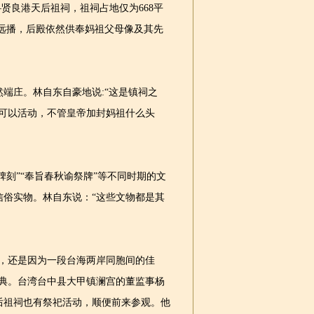
贤良港天后祖祠，祖祠占地仅为668平
远播，后殿依然供奉妈祖父母像及其先
庄。林自东自豪地说:“这是镇祠之
可以活动，不管皇帝加封妈祖什么头
刻”“奉旨春秋谕祭牌”等不同时期的文
信俗实物。林自东说：“这些文物都是其
，还是因为一段台海两岸同胞间的佳
庆典。台湾台中县大甲镇澜宫的董监事杨
后祖祠也有祭祀活动，顺便前来参观。他