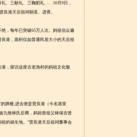
、三献礼、三鞠躬礼……10月9日，
区贤良港天后祖祠朝圣、进香。
，每年已突破65万人次。妈祖信众遍
贤良港，面积仅如普通民居大小的天后祖
港，探访这座古老渔村的妈祖文化魅
的牌楼,进去便是贤良港（今名港里
望族九牧林氏后裔，妈祖曾祖父林保吉曾
妈祖的诞生地。”贤良港天后祖祠董事会