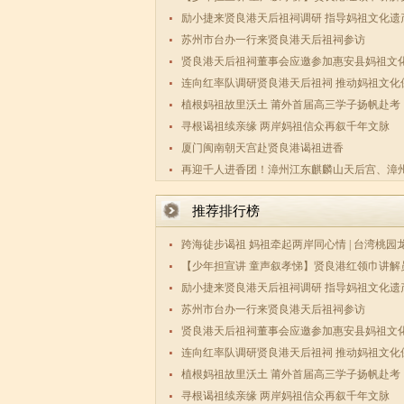
期实践活
励小捷来贤良港天后祖祠调研 指导妈祖文化遗
护传承工
苏州市台办一行来贤良港天后祖祠参访
贤良港天后祖祠董事会应邀参加惠安县妈祖文
究会第三
连向红率队调研贤良港天后祖祠 推动妈祖文化
传承与两
植根妈祖故里沃土 莆外首届高三学子扬帆赴考
寻根谒祖续亲缘 两岸妈祖信众再叙千年文脉
厦门闽南朝天宫赴贤良港谒祖进香
再迎千人进香团！漳州江东麒麟山天后宫、漳
码祖宫天
推荐排行榜
跨海徒步谒祖 妈祖牵起两岸同心情 | 台湾桃园
数百敬
【少年担宣讲 童声叙孝悌】贤良港红领巾讲解
期实践活
励小捷来贤良港天后祖祠调研 指导妈祖文化遗
护传承工
苏州市台办一行来贤良港天后祖祠参访
贤良港天后祖祠董事会应邀参加惠安县妈祖文
究会第三
连向红率队调研贤良港天后祖祠 推动妈祖文化
传承与两
植根妈祖故里沃土 莆外首届高三学子扬帆赴考
寻根谒祖续亲缘 两岸妈祖信众再叙千年文脉