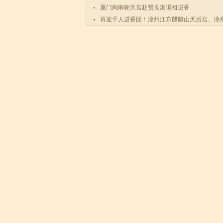
厦门闽南朝天宫赴贤良港谒祖进香
再迎千人进香团！漳州江东麒麟山天后宫、漳
码祖宫天