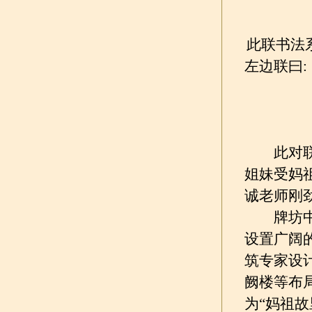
此联书法
左边联曰:
此对联是
姐妹受妈
诚老师刚
牌坊中间
设置广阔
筑专家设
阙楼等布
为“妈祖故