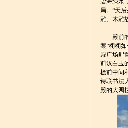
碧海绿水，
局。“天
雕、木雕
殿前的四
案”栩栩如
殿广场配
前汉白玉
檐前中间
诗联书法
殿的大