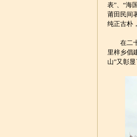
表”、“海
莆田民间
纯正古朴
在二十一
里梓乡倡建
山”又彰