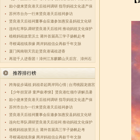
期实践活
励小捷来贤良港天后祖祠调研 指导妈祖文化遗产保
护传承工
苏州市台办一行来贤良港天后祖祠参访
贤良港天后祖祠董事会应邀参加惠安县妈祖文化研
究会第三
连向红率队调研贤良港天后祖祠 推动妈祖文化保护
传承与两
植根妈祖故里沃土 莆外首届高三学子扬帆赴考
寻根谒祖续亲缘 两岸妈祖信众再叙千年文脉
厦门闽南朝天宫赴贤良港谒祖进香
再迎千人进香团！漳州江东麒麟山天后宫、漳州石
码祖宫天
推荐排行榜
跨海徒步谒祖 妈祖牵起两岸同心情 | 台湾桃园龙德宫
数百敬
【少年担宣讲 童声叙孝悌】贤良港红领巾讲解员暑
期实践活
励小捷来贤良港天后祖祠调研 指导妈祖文化遗产保
护传承工
苏州市台办一行来贤良港天后祖祠参访
贤良港天后祖祠董事会应邀参加惠安县妈祖文化研
究会第三
连向红率队调研贤良港天后祖祠 推动妈祖文化保护
传承与两
植根妈祖故里沃土 莆外首届高三学子扬帆赴考
寻根谒祖续亲缘 两岸妈祖信众再叙千年文脉