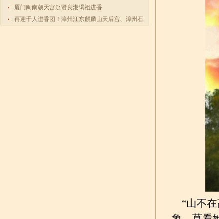
厦门闽南朝天宫赴贤良港谒祖进香
再迎千人进香团！漳州江东麒麟山天后宫、漳州石
码祖宫天
“山不在
象。莫看