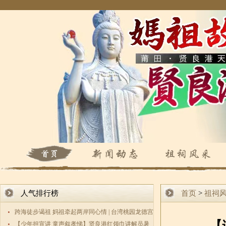
人气排行榜
首页
>
祖祠
跨海徒步谒祖 妈祖牵起两岸同心情 | 台湾桃园龙德宫
【
数百敬
【少年担宣讲 童声叙孝悌】贤良港红领巾讲解员暑