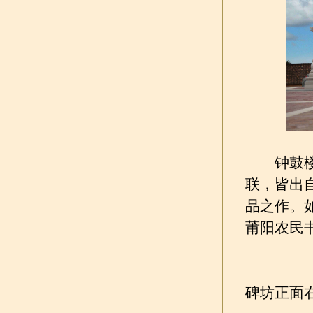
钟鼓楼、
联，皆出
品之作。
莆阳农民
碑坊正面