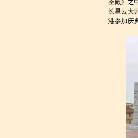
圣殿》之
长星云大
港参加庆