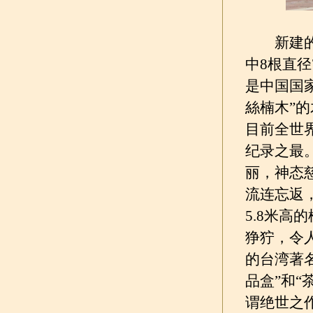
新建的“天
中8根直径
是中国国
絲楠木”
目前全世
纪录之最
丽，神态
流连忘返
5.8米高
狰狞，令
的台湾著名
品盒”和
谓绝世之