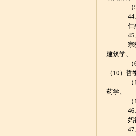
（9）
44、
仁慈
45、
宗教学
建筑学、
（6）
（10）哲
（11
药学、
（1
46、
妈祖
47、