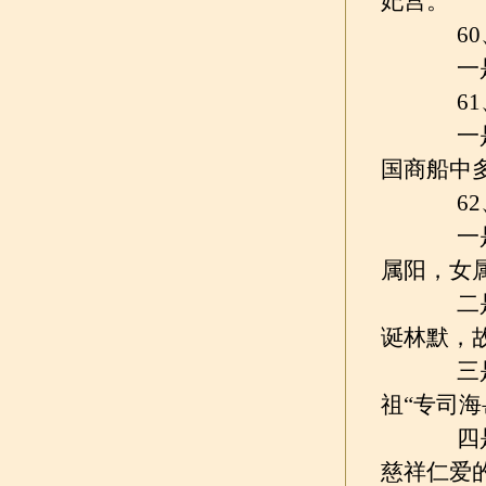
妃宫。
60、
一是便
61、
一是妈
国商船中
62、
一是“
属阳，女
二是相
诞林默，
三是自
祖“专司
四是海
慈祥仁爱