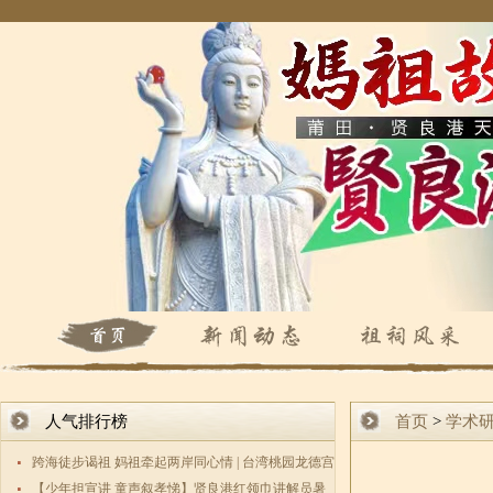
人气排行榜
首页
>
学术
跨海徒步谒祖 妈祖牵起两岸同心情 | 台湾桃园龙德宫
数百敬
【少年担宣讲 童声叙孝悌】贤良港红领巾讲解员暑