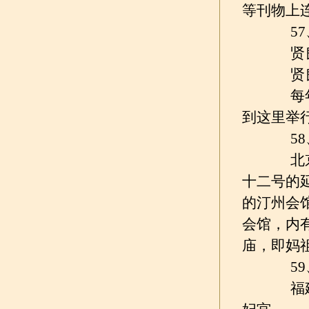
等刊物上
57、
贤良
贤良港
每年农
到这里举
58、
北京城
十二号的
的汀州会
会馆，内
庙，即妈
59、
福建莆