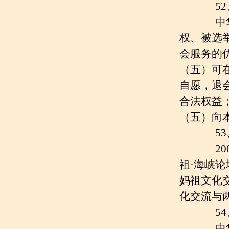
52、
中华妈
权、被选
会服务的
（五）可
自愿，退
合法权益
（五）向
53、
200
祖·海峡论
妈祖文化
化交流与
54、
中华妈