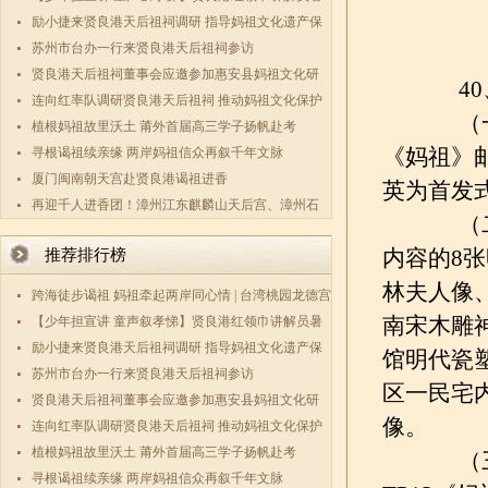
期实践活
励小捷来贤良港天后祖祠调研 指导妈祖文化遗产保
护传承工
苏州市台办一行来贤良港天后祖祠参访
贤良港天后祖祠董事会应邀参加惠安县妈祖文化研
40
究会第三
连向红率队调研贤良港天后祖祠 推动妈祖文化保护
（一）
传承与两
植根妈祖故里沃土 莆外首届高三学子扬帆赴考
《妈祖》
寻根谒祖续亲缘 两岸妈祖信众再叙千年文脉
厦门闽南朝天宫赴贤良港谒祖进香
英为首发
再迎千人进香团！漳州江东麒麟山天后宫、漳州石
（二）
码祖宫天
内容的8
推荐排行榜
林夫人像
跨海徒步谒祖 妈祖牵起两岸同心情 | 台湾桃园龙德宫
南宋木雕
数百敬
【少年担宣讲 童声叙孝悌】贤良港红领巾讲解员暑
期实践活
励小捷来贤良港天后祖祠调研 指导妈祖文化遗产保
馆明代瓷
护传承工
苏州市台办一行来贤良港天后祖祠参访
区一民宅
贤良港天后祖祠董事会应邀参加惠安县妈祖文化研
像。
究会第三
连向红率队调研贤良港天后祖祠 推动妈祖文化保护
传承与两
植根妈祖故里沃土 莆外首届高三学子扬帆赴考
（三）
寻根谒祖续亲缘 两岸妈祖信众再叙千年文脉