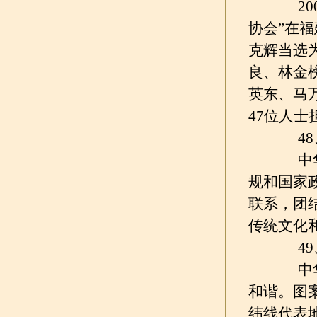
200
协会”在
克辉当选
良、林金
英东、马
47位人士
48、
中华妈
规和国家
联系，团
传统文化
49、
中华妈
和谐。图
纬线代表