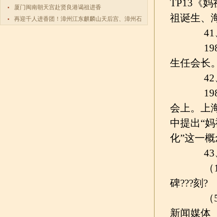
TP13
厦门闽南朝天宫赴贤良港谒祖进香
祖诞生、
再迎千人进香团！漳州江东麒麟山天后宫、漳州石
码祖宫天
41、
198
生任会长
42、
198
会上。上
中提出“
化”这一
43、
（1）
碑???刻?
（5）
新闻媒体